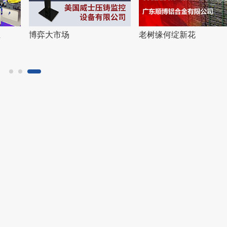
缘何绽新花
​格局在不拘一格中
​丢了西