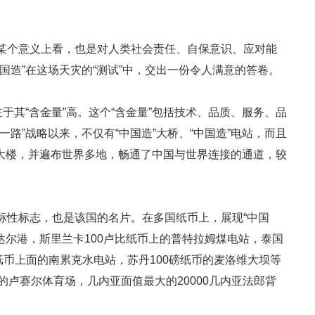
某个意义上看，也是对人类社会责任、自保意识、应对能
国造”在这场天灾的“测试”中，交出一份令人满意的答卷。
于其“含金量”高。这个“含金量”包括技术、品质、服务、品
路”战略以来，不仅有“中国造”大桥、“中国造”电站，而且
造”大楼，并遍布世界多地，畅通了中国与世界连接的通道，较
。
标性标志，也是该国的名片。在多国纸币上，展现“中国
达尔港，斯里兰卡100卢比纸币上的普特拉姆煤电站，泰国
纸币上面的南累克水电站，苏丹100磅纸币的麦洛维大坝等
的卢赛尔体育场，几内亚面值最大的20000几内亚法郎背