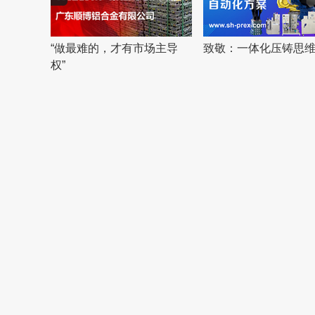
：一体化压铸思维
​博弈大市场
​老树