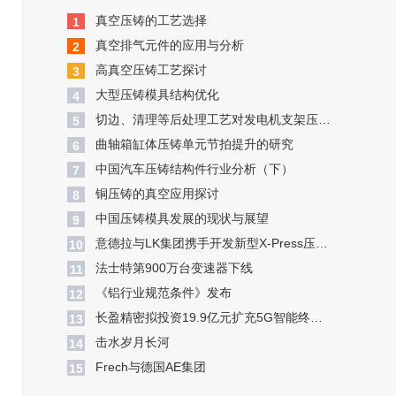
真空压铸的工艺选择
1
真空排气元件的应用与分析
2
高真空压铸工艺探讨
3
大型压铸模具结构优化
4
切边、清理等后处理工艺对发电机支架压铸件变形的影响
5
曲轴箱缸体压铸单元节拍提升的研究
6
中国汽车压铸结构件行业分析（下）
7
铜压铸的真空应用探讨
8
中国压铸模具发展的现状与展望
9
意德拉与LK集团携手开发新型X-Press压铸机
10
​法士特第900万台变速器下线
11
​《铝行业规范条件》发布
12
长盈精密拟投资19.9亿元扩充5G智能终端模组产能
13
​击水岁月长河
14
​Frech与德国AE集团
15