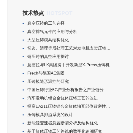
HOTSPOT
技术热点
真空压铸的工艺选择
真空排气元件的应用与分析
大型压铸模具结构优化
切边、清理等后处理工艺对发电机支架压铸件变形的影响
铜压铸的真空应用探讨
意德拉与LK集团携手开发新型X-Press压铸机
​Frech与德国AE集团
压铸模随形温控的研究
中国压铸行业5G产业分析报告之产业链分析(二)
汽车发动机铝合金缸体压铸工艺的改进
提高EA211压铸铝合金缸体轴瓦部位致密性的生产试验
​压铸模具排溢系统的设计​
新能源变速器悬置断裂分析及结构优化
基于缸体压铸工艺路线的数字化追溯研究