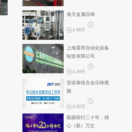
海天金属压铸
瓜……
​感恩“标准化”
“栽梧引凤
1.58万
上海震界自动化设备
制造有限公司
1.49万
宜镁泰镁合金压铸视
频
2.02万
砥砺前行二十年，雄
心（新）万丈