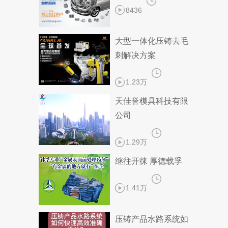
8436
大型一体化压铸去毛
刺解决方案
1.23万
天佳誉模具科技有限
公司
1.29万
继往开徕 厚德载孚
1.41万
压铸产品水路系统如